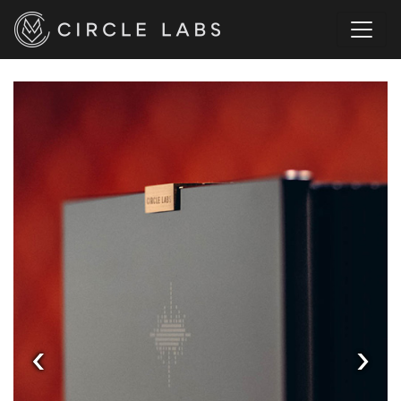
‹
‹
›
›